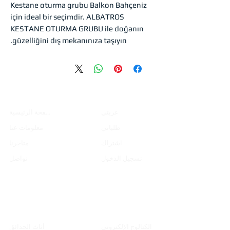
Kestane oturma grubu Balkon Bahçeniz
için ideal bir seçimdir. ALBATROS
KESTANE OTURMA GRUBU ile doğanın
güzelliğini dış mekanınıza taşıyın.
التسوق
المؤسسية
عربتي
الصفحة الرئيسية
طلباتي
معلومات عنا
اشتراك
متاجرنا
تسجيل الدخول
تواصل
فهرس
منتجات
الكتالوج الإلكتروني
أثاث الحدائق