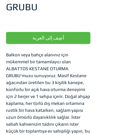
GRUBU
ال
أضِف إلى العربة
Balkon veya bahçe alanınız için
mükemmel bir tamamlayıcı olan
ALBATTOS KESTANE OTURMA
GRUBU'muzu sunuyoruz. Masif Kestane
ağacından üretilen bu 3 kişilik kanepe,
konforlu bir açık hava oturma deneyimi
için 2 berjer ve 1 sehpa içerir. Doğal ahşap
kaplama, her türlü dış mekan ortamına
rustik bir hava katarken, sağlam yapısı
uzun ömürlü dayanıklılık sağlar. İster
sabah kahvenizin tadını çıkarın ister
küçük bir toplantıya ev sahipliği yapın, bu