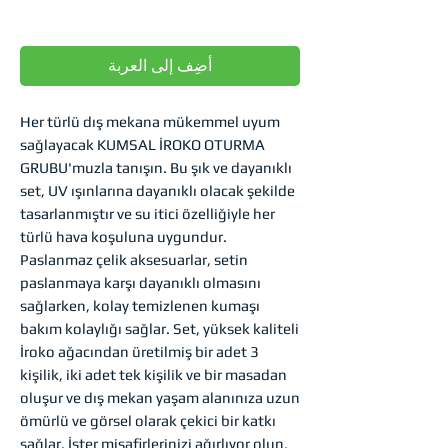
ال
أضِف إلى العربة
Her türlü dış mekana mükemmel uyum
sağlayacak KUMSAL İROKO OTURMA
GRUBU'muzla tanışın. Bu şık ve dayanıklı
set, UV ışınlarına dayanıklı olacak şekilde
tasarlanmıştır ve su itici özelliğiyle her
türlü hava koşuluna uygundur.
Paslanmaz çelik aksesuarlar, setin
paslanmaya karşı dayanıklı olmasını
sağlarken, kolay temizlenen kumaşı
bakım kolaylığı sağlar. Set, yüksek kaliteli
İroko ağacından üretilmiş bir adet 3
kişilik, iki adet tek kişilik ve bir masadan
oluşur ve dış mekan yaşam alanınıza uzun
ömürlü ve görsel olarak çekici bir katkı
sağlar. İster misafirlerinizi ağırlıyor olun,