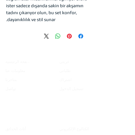
ister sadece dışarıda sakin bir akşamın
tadını çıkarıyor olun, bu set konfor,
dayanıklılık ve stil sunar.
التسوق
المؤسسية
عربتي
الصفحة الرئيسية
طلباتي
معلومات عنا
اشتراك
متاجرنا
تسجيل الدخول
تواصل
فهرس
منتجات
الكتالوج الإلكتروني
أثاث الحدائق