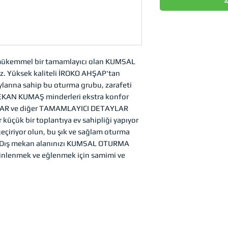
ة
n mükemmel bir tamamlayıcı olan KUMSAL
Yüksek kaliteli İROKO AHŞAP'tan
aylarına sahip bu oturma grubu, zarafeti
Ş MEKAN KUMAŞ minderleri ekstra konfor
AR ve diğer TAMAMLAYICI DETAYLAR
 küçük bir toplantıya ev sahipliği yapıyor
 geçiriyor olun, bu şık ve sağlam oturma
ek. Dış mekan alanınızı KUMSAL OTURMA
inlenmek ve eğlenmek için samimi ve
ي النشرة
فهرس
منتجات
إلكترونية