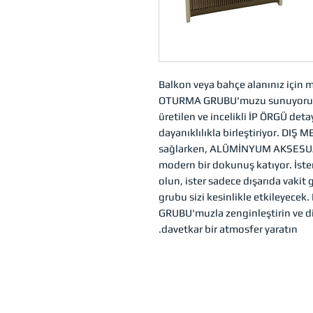
Balkon veya bahçe alanınız içi
OTURMA GRUBU'muzu sunuyoruz. 
üretilen ve incelikli İP ÖRGÜ det
dayanıklılıkla birleştiriyor. DI
sağlarken, ALÜMİNYUM AKSESU
modern bir dokunuş katıyor. İster
olun, ister sadece dışarıda vakit
grubu sizi kesinlikle etkileyec
GRUBU'muzla zenginleştirin ve d
davetkar bir atmosfer yaratın.
التسوق
المؤسسية