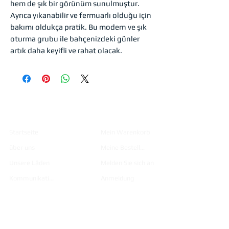
hem de şık bir görünüm sunulmuştur. 
Ayrıca yıkanabilir ve fermuarlı olduğu için 
bakımı oldukça pratik. Bu modern ve şık 
oturma grubu ile bahçenizdeki günler 
artık daha keyifli ve rahat olacak.
Institutio
Einkaufen
nell
Startseite
Mein Warenkorb
über uns
Meine Bestellungen
Unsere Läden
Melden Sie sich an
Kommunikation
Anmeldung
Produkte
Katalog