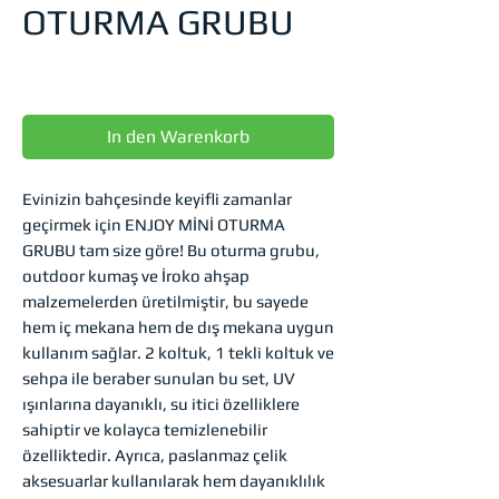
OTURMA GRUBU
Preis
0,00 TRY
In den Warenkorb
Evinizin bahçesinde keyifli zamanlar 
geçirmek için ENJOY MİNİ OTURMA 
GRUBU tam size göre! Bu oturma grubu, 
outdoor kumaş ve İroko ahşap 
malzemelerden üretilmiştir, bu sayede 
hem iç mekana hem de dış mekana uygun 
kullanım sağlar. 2 koltuk, 1 tekli koltuk ve 
sehpa ile beraber sunulan bu set, UV 
ışınlarına dayanıklı, su itici özelliklere 
sahiptir ve kolayca temizlenebilir 
özelliktedir. Ayrıca, paslanmaz çelik 
aksesuarlar kullanılarak hem dayanıklılık 