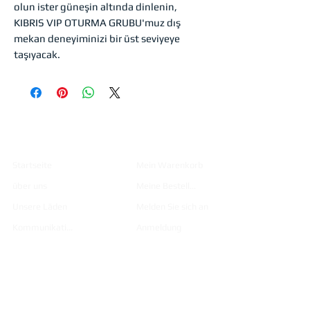
olun ister güneşin altında dinlenin,
KIBRIS VIP OTURMA GRUBU'muz dış
mekan deneyiminizi bir üst seviyeye
taşıyacak.
Institutio
Einkaufen
nell
Startseite
Mein Warenkorb
über uns
Meine Bestellungen
Unsere Läden
Melden Sie sich an
Kommunikation
Anmeldung
Produkte
Katalog