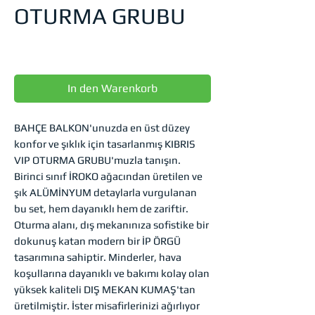
OTURMA GRUBU
Preis
0,00 TRY
In den Warenkorb
BAHÇE BALKON'unuzda en üst düzey
konfor ve şıklık için tasarlanmış KIBRIS
VIP OTURMA GRUBU'muzla tanışın.
Birinci sınıf İROKO ağacından üretilen ve
şık ALÜMİNYUM detaylarla vurgulanan
bu set, hem dayanıklı hem de zariftir.
Oturma alanı, dış mekanınıza sofistike bir
dokunuş katan modern bir İP ÖRGÜ
tasarımına sahiptir. Minderler, hava
koşullarına dayanıklı ve bakımı kolay olan
yüksek kaliteli DIŞ MEKAN KUMAŞ'tan
üretilmiştir. İster misafirlerinizi ağırlıyor