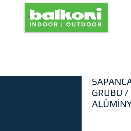
SAPANC
GRUBU /
ALÜMİN
Pr
0,00 TRY