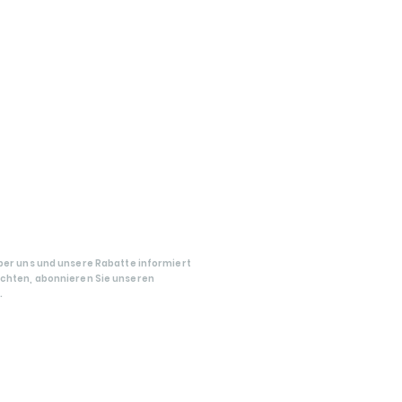
etin-
ement
ber uns und unsere Rabatte informiert
hten, abonnieren Sie unseren
.
Abone Ol