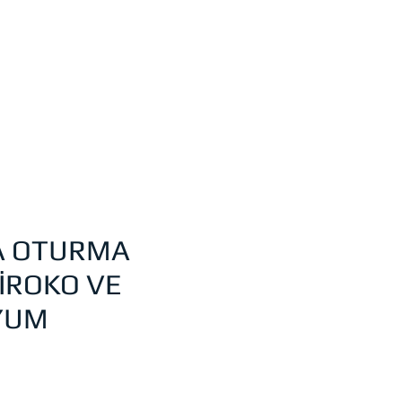
A OTURMA
 İROKO VE
YUM
eis