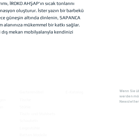
ımı, İROKO AHŞAP'ın sıcak tonlarını
nasyon oluşturur. İster yazın bir barbekü
adece güneşin altında dinlenin, SAPANCA
alanınıza mükemmel bir katkı sağlar.
i dış mekan mobilyalarıyla kendinizi
Produk
Katalog
E-Bull
te
Abonn
Wenn Sie ü
Gartenmöbel
E-Katalog
werden möc
gen
Tische
Newsletter
an
Stühle
Tisch- und Stuhlsets
Schaukeln
Liegestühle
Rattan-Modelle