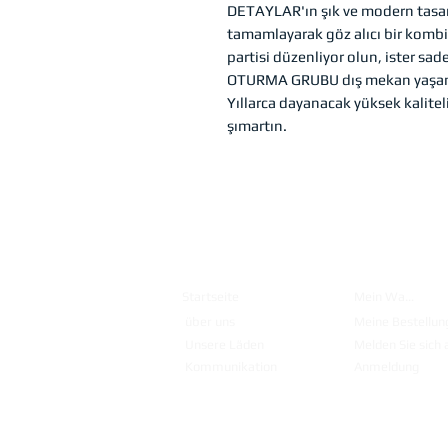
DETAYLAR'ın şık ve modern tasar
tamamlayarak göz alıcı bir kombi
partisi düzenliyor olun, ister s
OTURMA GRUBU dış mekan yaşam 
Yıllarca dayanacak yüksek kalitel
şımartın.
Institutio
Einkauf
nell
en
Startseite
Mein Warenkorb
über uns
Meine Bestellun
Unsere Läden
Melden Sie sich 
Kommunikation
Anmeldung