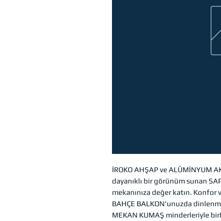
İROKO AHŞAP ve ALÜMİNYUM AKS
dayanıklı bir görünüm sunan S
mekanınıza değer katın. Konfor v
BAHÇE BALKON'unuzda dinlenmek
MEKAN KUMAŞ minderleriyle bir