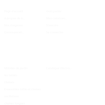
Page d'accueil
mon panier
à propos de nous
Mes commandes
Nos magasins
S'inscrire
Communication
Se connecter
Des
Catalogu
produits
e
Mobilier de jardin
Catalogue électronique
les tables
Chaises
Ensembles table et chaises
oscillations
chaises longues