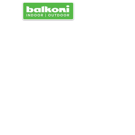
MENU
Aucun article ici pour le
moment
En attendant, vous pouvez choisir une
autre catégorie pour continuer vos achats.
Institutio
Achats
nnel