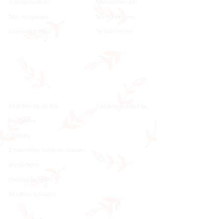
à propos de nous
Mes commandes
Nos magasins
S'inscrire
Communication
Se connecter
Des
Catalogu
produits
e
Mobilier de jardin
Catalogue électronique
les tables
Chaises
Ensembles table et chaises
oscillations
chaises longues
Modèles en rotin