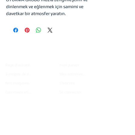
dinlenmek ve eğlenmek için samimi ve
davetkar bir atmosfer yaratın.
Institutio
Achats
nnel
Page d'accueil
mon panier
à propos de nous
Mes commandes
Nos magasins
S'inscrire
Communication
Se connecter
Des
Catalogu
produits
e