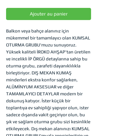
Ajouter au panier
Balkon veya bahçe alanınız için
mükemmel bir tamamlayıcı olan KUMSAL
OTURMA GRUBU'muzu sunuyoruz.
Yüksek kaliteli İROKO AHŞAP'tan üretilen
ve incelikli İP ÖRGÜ detaylarına sahip bu
oturma grubu, zarafeti dayanıklılıkla
birleştiriyor. DIŞ MEKAN KUMAŞ
minderleri ekstra konfor sağlarken,
ALÜMİNYUM AKSESUAR ve diğer
TAMAMLAYICI DETAYLAR modern bir
dokunuş katıyor. İster küçük bir
toplantıya ev sahipliği yapıyor olun, ister
sadece dışarıda vakit geçiriyor olun, bu
şık ve sağlam oturma grubu sizi kesinlikle
etkileyecek. Dış mekan alanınızı KUMSAL
OTURMA GRUBU'muzla zenginleştirin ve