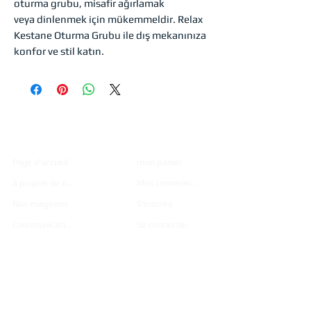
oturma grubu, misafir ağırlamak
veya dinlenmek için mükemmeldir. Relax
Kestane Oturma Grubu ile dış mekanınıza
konfor ve stil katın.
Institutio
Achats
nnel
Page d'accueil
mon panier
à propos de nous
Mes commandes
Nos magasins
S'inscrire
Communication
Se connecter
Des
Catalogu
produits
e